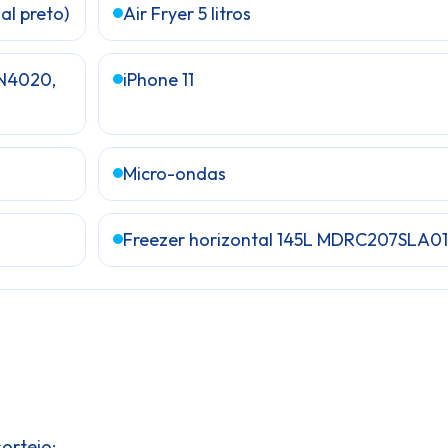
al preto)
Air Fryer 5 litros
 N4020,
iPhone 11
Micro-ondas
Freezer horizontal 145L MDRC207SLA01
orteio;